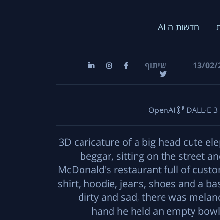
חדשות ה AI
שיתוף
13/02/
OpenAI
DALL·E 3
3D caricature of a big head cute el
beggar, sitting on the street an
McDonald's restaurant full of custo
shirt, hoodie, jeans, shoes and a ba
dirty and sad, there was melanc
hand he held an empty bowl. 