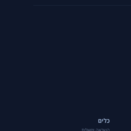
כלים
השראה ויזואלית