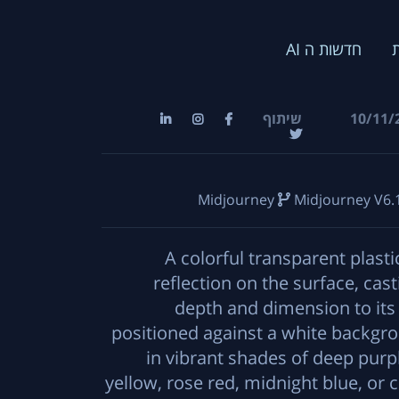
חדשות ה AI
שיתוף
10/11/
Midjourney
Midjourney V6.
A colorful transparent plasti
reflection on the surface, ca
depth and dimension to its
positioned against a white backgrou
in vibrant shades of deep purp
yellow, rose red, midnight blue, or