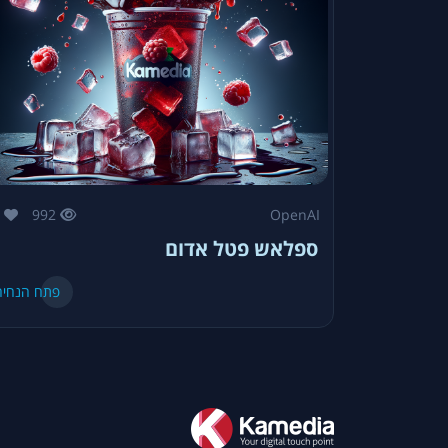
0
992
OpenAI
ספלאש פטל אדום
פתח הנחיה