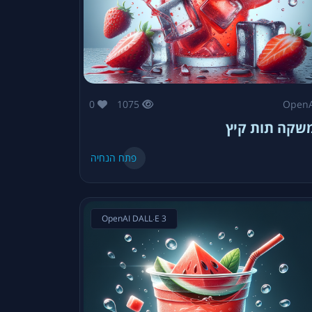
0
1075
OpenA
שקה תות קיץ
פתח הנחיה
OpenAI DALL·E 3