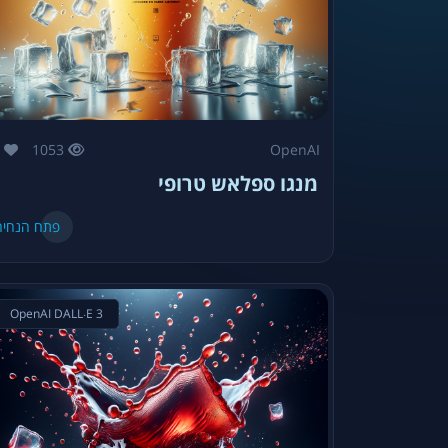
0
1053
OpenAI
מנגו ספלאש טרופי
פתח הנחיה
OpenAI DALL·E 3