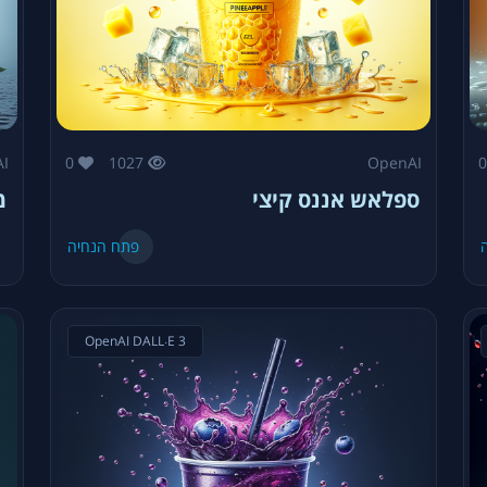
I
0
1027
OpenAI
ספלאש אננס קיצי
מ
פתח הנחיה
OpenAI DALL·E 3