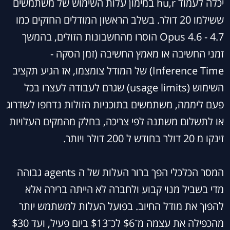
יכלה לעמוד hu,r במימון עלות השימוש של משתמשים
ששילמו 20 דולר. בשלב הראשון המודלים החזקים כמו
Opus 4.6 - 4.7 הוסרו מהחשבונות הזולים, בהמשך
זמני החשיבה או מאמץ החשיבה (זמן הסקה -
Inference Time) של המודל צומצמו, אז הגיע תקציב
השימוש (usage limits) שגרם לעבודה לעצרו בכל
פעם ליממה, משתמשים בתוכניות הזולות נדחפו לשדרוג
או לתשלום משתנה לפי צריכה, בחלק מהמקים העלויות
זינקו מ 20 דולר בחודש ל 200 דולר ויותר.
המסר הכלכלי הפך ברור העלות של ה agents גבוהה
מדי בשביל מנוי קבוע ולחברה לא הייתה ברירה אלא
להפוך את מודל החיוב. בפועל העלות למשתמש יותר
מהכפילה את עצמה מ־$6 לכ־$13 ביום פעיל, ועד $30