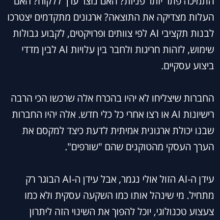
התמיכה פתר יותר פניות? האם נוצר ערך ללקוח? האם
העלות מצדיקה את התוצאה? ארגונים מתקדמים יצטרכו
לבנות תקציבי AI לפי צוותים ופרויקטים, לקבוע גבולות
שימוש, לזהות חריגות ולחבר בין עלויות AI לבין מדדי
ביצוע עסקיים.
החברות שיצליחו לא יהיו בהכרח אלה שרכשו הכי הרבה
רישיונות AI או רצו אחרי כל כלי חדש. אלה יהיו החברות
שבנו יכולת ארגונית אמיתית לדעת כיצד למקסם את
הערך העסקי מהטוקנים שהם "שורפים".
עידן ה-AI הזול אולי נגמר, אבל עידן ה-AI הבוגר רק
מתחיל. מי שינהל אותו כמו השקעה עסקית ולא כמו
צעצוע טכנולוגי, יוכל להפוך את השינוי הזה ליתרון