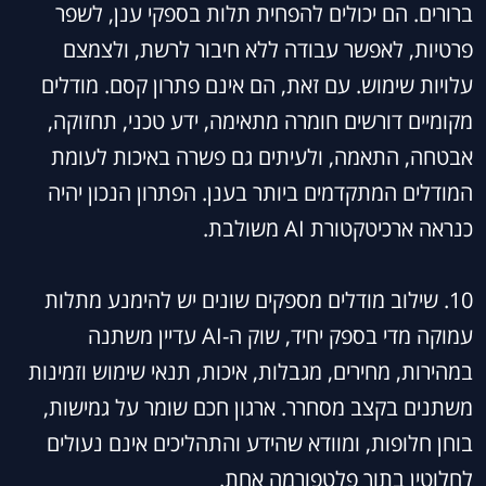
ברורים. הם יכולים להפחית תלות בספקי ענן, לשפר
פרטיות, לאפשר עבודה ללא חיבור לרשת, ולצמצם
עלויות שימוש. עם זאת, הם אינם פתרון קסם. מודלים
מקומיים דורשים חומרה מתאימה, ידע טכני, תחזוקה,
אבטחה, התאמה, ולעיתים גם פשרה באיכות לעומת
המודלים המתקדמים ביותר בענן. הפתרון הנכון יהיה
כנראה ארכיטקטורת AI משולבת.
10. שילוב מודלים מספקים שונים יש להימנע מתלות
עמוקה מדי בספק יחיד, שוק ה-AI עדיין משתנה
במהירות, מחירים, מגבלות, איכות, תנאי שימוש וזמינות
משתנים בקצב מסחרר. ארגון חכם שומר על גמישות,
בוחן חלופות, ומוודא שהידע והתהליכים אינם נעולים
לחלוטין בתוך פלטפורמה אחת.