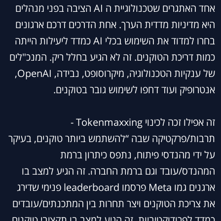
אחד האתגרים שטכנולוגיית ה AI הציבה בפני מנהלים
היא מדיניות מדדית הערך. אחת הדרכים דרכם ארגונים
בחרו למדוד את השימוש בכלי AI כמדד ליעילות הייתה
כמות דריכת הטוקנים. זה לא הגיע בחלל ריק. המנכ"לים
של ענקיות הטכנולוגיה, מיקרוסופט, נבידה, OpenAI,
אנטרופיק ועוד דחפו לשימוש גובר בטוקנים.
זה אפילו זכה לכינוי Tokenmaxxing -
תרבות/פרקטיקה שבה “להשתמש ביותר טוקנים, בעיקר
על ידי מהנדסי פיתוח, נתפס כיתרון ברמת
המהנדס/עובד וגם ברמת החברה. זה הגיע למצב בו
ארגנים גמו Meta פרסמו leaderboard פנימי שדירג
את צריכת הטוקנים ויצר תחרות בין המתכנתים/עובדים
כמדד לפרודוקטיביות. זה הגיע למצב בו תקציבי טוקנים